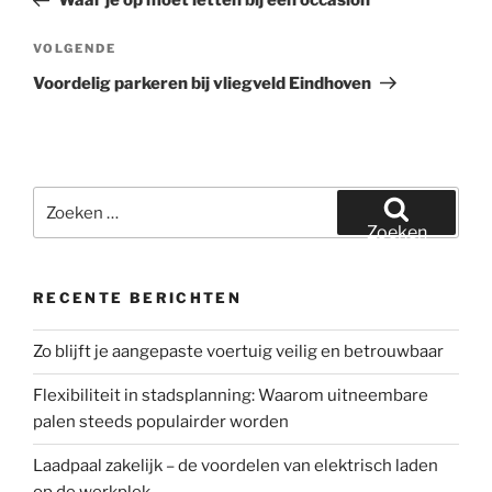
Waar je op moet letten bij een occasion
Volgend
VOLGENDE
bericht
Voordelig parkeren bij vliegveld Eindhoven
Zoeken
naar:
Zoeken
RECENTE BERICHTEN
Zo blijft je aangepaste voertuig veilig en betrouwbaar
Flexibiliteit in stadsplanning: Waarom uitneembare
palen steeds populairder worden
Laadpaal zakelijk – de voordelen van elektrisch laden