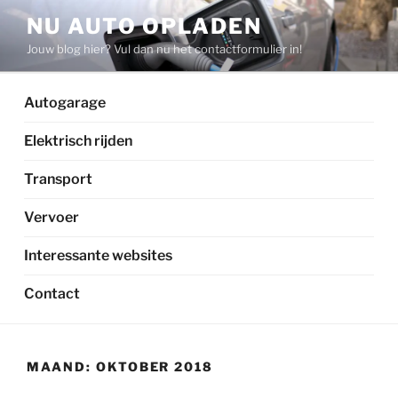
Ga
NU AUTO OPLADEN
naar
Jouw blog hier? Vul dan nu het contactformulier in!
de
inhoud
Autogarage
Elektrisch rijden
Transport
Vervoer
Interessante websites
Contact
MAAND:
OKTOBER 2018