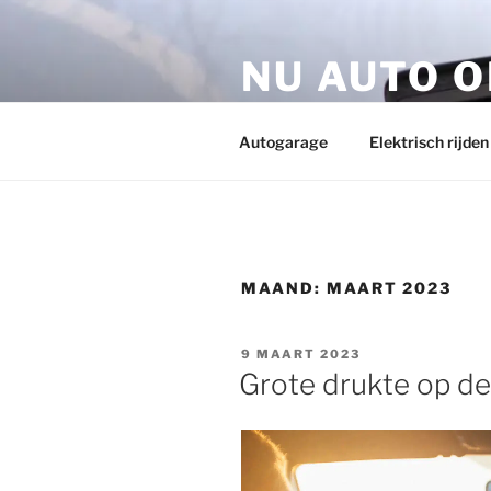
Ga
naar
NU AUTO 
de
inhoud
Jouw blog hier? Vul dan nu het 
Autogarage
Elektrisch rijden
MAAND:
MAART 2023
GEPLAATST
9 MAART 2023
OP
Grote drukte op d