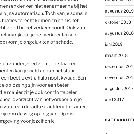
 mensen denken niet eens meer na bij het
augustus 2019
s bijna automatisch. Toch kan je soms in
situaties terecht komen en dan is het
oktober 2018
acht goed bij het verkeer houdt. Ook voor
augustus 2018
belangrijk dat je het verkeer ten alle
 voorkom je ongelukken of schade.
juni 2018
maart 2018
el en zonder goed zicht, ontstaan er
december 201
en kan je zicht achter het stuur
november 201
en beetje extra hulp nooit kwaad. Een
 de oplossing zijn voor een beter
augustus 2017
p die manier zit je ook comfortabeler
geheel overzicht van het verkeer om je
april 2017
en voor een
draadloze achteruitrijcamera
e zijn om de weg op te gaan. Op die
CATEGORIEË
jomgeving voor jezelf en je