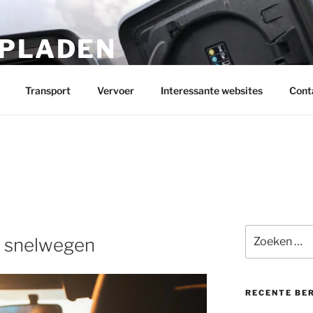
OPLADEN
contactformulier in!
Transport
Vervoer
Interessante websites
Cont
Zoeken
e snelwegen
naar:
RECENTE BE