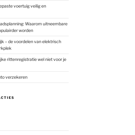
gepaste voertuig veilig en
n stadsplanning: Waarom uitneembare
opulairder worden
jk – de voordelen van elektrisch
rkplek
ke rittenregistratie wel niet voor je
uto verzekeren
ACTIES