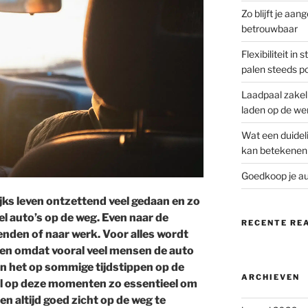
Zo blijft je aan
betrouwbaar
Flexibiliteit i
palen steeds p
Laadpaal zakeli
laden op de we
Wat een duidelij
kan betekenen
Goedkoop je a
ijks leven ontzettend veel gedaan en zo
eel auto’s op de weg. Even naar de
RECENTE RE
enden of naar werk. Voor alles wordt
en omdat vooral veel mensen de auto
an het op sommige tijdstippen op de
ARCHIEVEN
ral op deze momenten zo essentieel om
en altijd goed zicht op de weg te