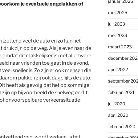
januari 2026
 voorkom je eventuele ongelukken of
mei 2025
juli 2023
mei 2023
tzettend veel de auto en zo kan het
maart 2023
ruk zijn op de weg. Als je even naar de
o omdat dit makkelijker is met alle zware
december 202
eld naar vrienden toe gaat in de avond,
april 2022
veel sneller is. Zo zijn er ook mensen die
daarom pakken zij ook dagelijks de auto,
september 20
Dit heeft als gevolg dat het op sommige
februari 2021
 zijn op bijvoorbeeld de snelweg en dit
 of onvoorspelbare verkeerssituatie
juli 2020
april 2020
februari 2020
ontzettend veel wordt gedaan, is het
december 201